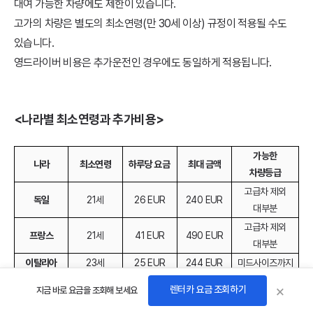
대여 가능한 차량에도 제한이 있습니다.
고가의 차량은 별도의 최소연령(만 30세 이상) 규정이 적용될 수도
있습니다.
영드라이버 비용은 추가운전인 경우에도 동일하게 적용됩니다.
<나라별 최소연령과 추가비용>
가능한
나라
최소연령
하루당 요금
최대 금액
차량등급
고급차 제외
독일
21세
26 EUR
240 EUR
대부분
고급차 제외
프랑스
21세
41 EUR
490 EUR
대부분
이탈리아
23세
25 EUR
244 EUR
미드사이즈까지
고급차 제외
×
렌터카 요금 조회하기
스위스
19세
19 CHF
190 CHF
지금 바로 요금을 조회해 보세요
대부분