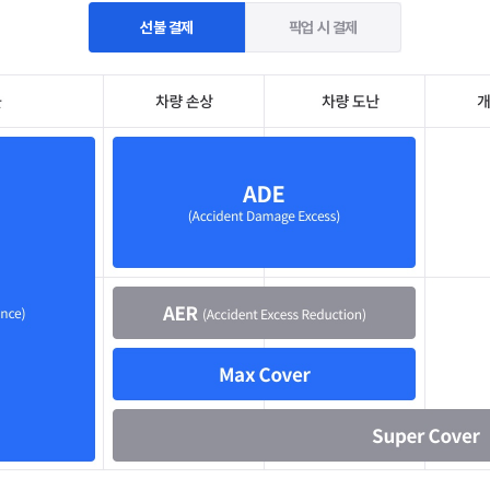
선불 결제
픽업 시 결제