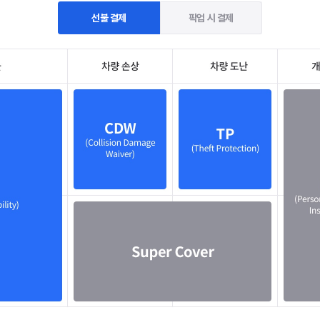
선불 결제
픽업 시 결제