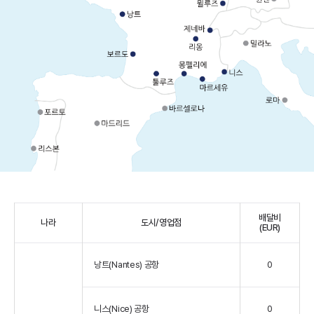
배달비
나라
도시/영업점
(EUR)
낭트(Nantes) 공항
0
니스(Nice) 공항
0