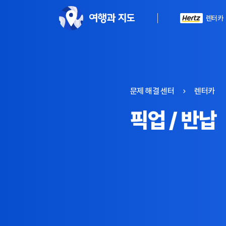
렌터카
문제 해결 센터
렌터카
픽업 / 반납