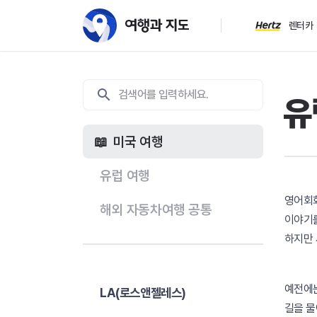
렌터카
유
미국 여행
유럽 여행
영어회
해외 자동차여행 공통
이야기를
하지만
예전에는
LA(로스앤젤레스)
길을 물