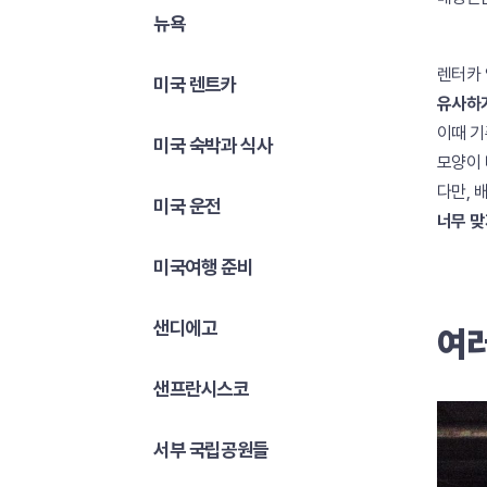
뉴욕
렌터카 
미국 렌트카
유사하거
이때 기
미국 숙박과 식사
모양이 
다만, 
미국 운전
너무 맞
미국여행 준비
샌디에고
여러
샌프란시스코
서부 국립공원들