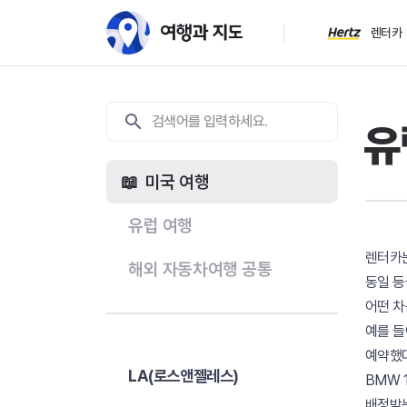
렌터카
유
미국 여행
유럽 여행
렌터카
해외 자동차여행 공통
동일 등
어떤 차
예를 들
예약했더
LA(로스앤젤레스)
BMW 
배정받는