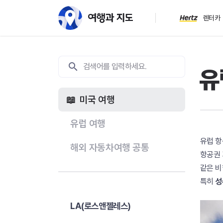
렌터카
유
미국 여행
유럽 여행
유럽 
해외 자동차여행 공통
항공권 
같은 비
특히
성
LA(로스앤젤레스)