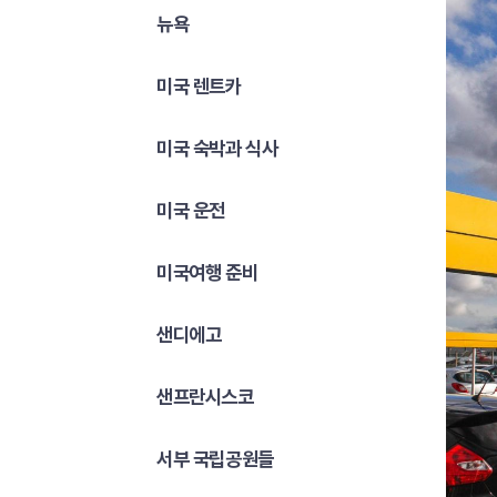
뉴욕
미국 렌트카
미국 숙박과 식사
미국 운전
미국여행 준비
샌디에고
샌프란시스코
서부 국립공원들