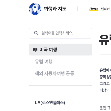
렌터카
유
미국 여행
유럽 여행
유럽에서
해외 자동차여행 공통
중독성을
그리고 
최상의 
LA(로스앤젤레스)
운전 규