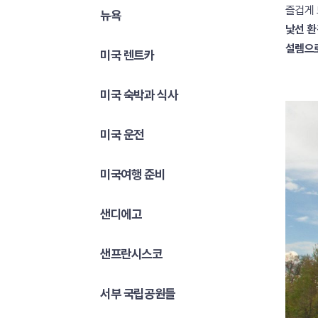
즐겁게 
뉴욕
낯선 환
설렘으로
미국 렌트카
미국 숙박과 식사
미국 운전
미국여행 준비
샌디에고
샌프란시스코
서부 국립공원들