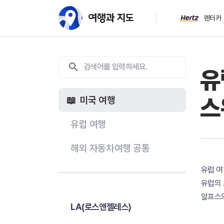
렌터카
유
스
미국 여행
유럽 여행
해외 자동차여행 공통
유럽 
유럽의 
알프스의
LA(로스앤젤레스)