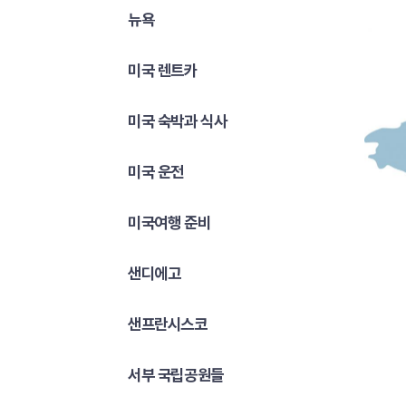
뉴욕
미국 렌트카
미국 숙박과 식사
미국 운전
미국여행 준비
샌디에고
샌프란시스코
서부 국립공원들