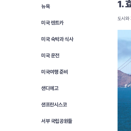
1.
뉴욕
도시와 
미국 렌트카
미국 숙박과 식사
미국 운전
미국여행 준비
샌디에고
샌프란시스코
서부 국립공원들