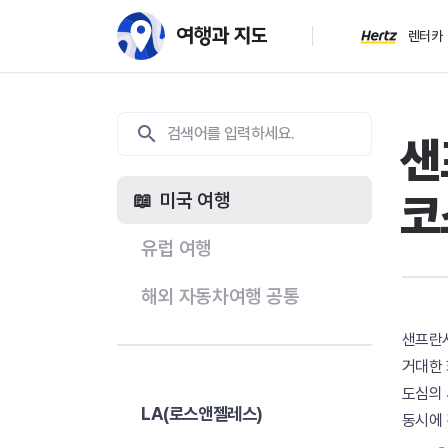
렌터카
샌
코
미국 여행
유럽 여행
해외 자동차여행 공통
샌프란시
거대한 
도심의
LA(로스앤젤레스)
동시에 