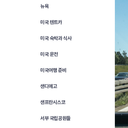
뉴욕
미국 렌트카
미국 숙박과 식사
미국 운전
미국여행 준비
샌디에고
샌프란시스코
서부 국립공원들