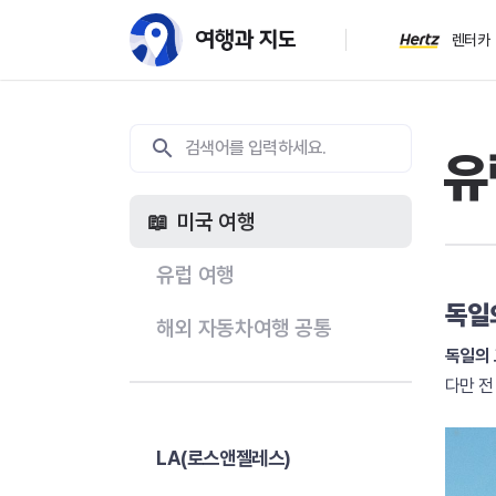
렌터카
유
미국 여행
유럽 여행
독일
해외 자동차여행 공통
독일의 
다만 전
LA(로스앤젤레스)