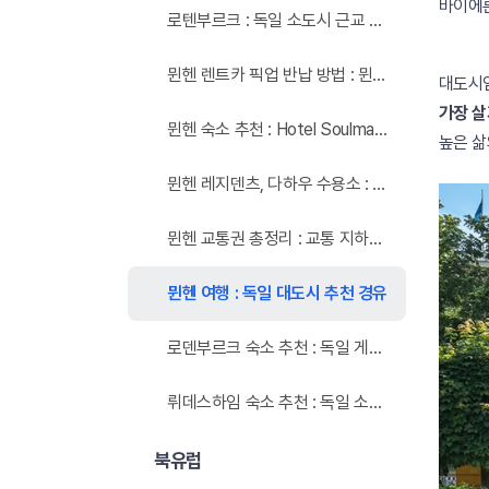
바이에
로텐부르크 : 독일 소도시 근교 추천
뮌헨 렌트카 픽업 반납 방법 : 뮌헨 공항 중앙역
대도시
가장 살
뮌헨 숙소 추천 : Hotel Soulmade, Citadines Arnulfpark Munich
높은 삶
뮌헨 레지덴츠, 다하우 수용소 : 독일 가볼만 한 곳
뮌헨 교통권 총정리 : 교통 지하철 트램 버스
뮌헨 여행 : 독일 대도시 추천 경유
로덴부르크 숙소 추천 : 독일 게르버하우스(hotelgerberhaus), 조식
뤼데스하임 숙소 추천 : 독일 소도시, Hotel Rudesheimer Hof
북유럽