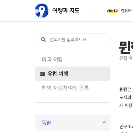
렌터카
뮌
유럽 여
미국 여행
유럽 여행
해외 자동차여행 공통
뮌헨
은
도시의
시 휘장
독일
인구 1