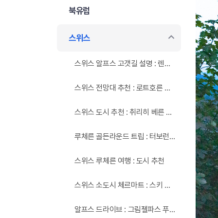
북유럽
스위스
스위스 알프스 고갯길 설명 : 렌트카 드라이브
스위스 전망대 추천 : 로트호른 체세루크
스위스 도시 추천 : 취리히 베른 수도
루체른 골든라운드 트립 : 터보런 건
스위스 루체른 여행 : 도시 추천
스위스 소도시 체르마트 : 스키 리조트 마테호른 고르너그라트 가격
알프스 드라이브 : 그림젤파스 푸르카파스 수스텐파스 코티나담페조