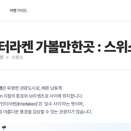
여행 가이드
터라켄 가볼만한곳 : 스위
행
＞
스위스
켄
은 유명한 관광도시로,
베른
남동쪽
km 지점의
툰호
와
브리엔츠호
사이에 위치합니다.
인터라켄(Interlaken)’은 ‘호수 사이’라는 뜻이며,
 아름다운 풍경을 감상할 수 있는 관광지가 많습니다.