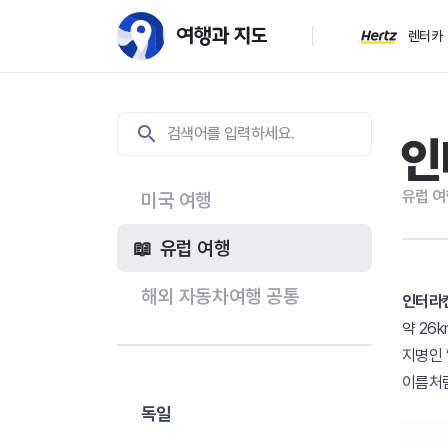
렌터카
인
유럽 여
미국 여행
유럽 여행
해외 자동차여행 공통
인터라
약 26
지명인 ‘
이름처럼
독일