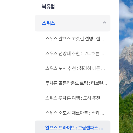
북유럽
스위스
스위스 알프스 고갯길 설명 : 렌트카 드라이브
스위스 전망대 추천 : 로트호른 체세루크
스위스 도시 추천 : 취리히 베른 수도
루체른 골든라운드 트립 : 터보런 건
스위스 루체른 여행 : 도시 추천
스위스 소도시 체르마트 : 스키 리조트 마테호른 고르너그라트 가격
알프스 드라이브 : 그림젤파스 푸르카파스 수스텐파스 코티나담페조