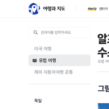
렌터카
알
수
미국 여행
유럽 여행
유럽 여
해외 자동차여행 공통
그림
독일