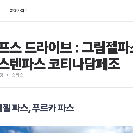
여행 가이드
프스 드라이브 : 그림젤
스텐파스 코티나담페조
행
＞
스위스
젤 파스, 푸르카 파스