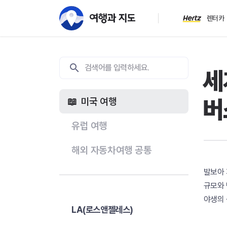
렌터카
세
버
미국 여행
유럽 여행
해외 자동차여행 공통
발보아 
규모와 
야생의 
LA(로스앤젤레스)