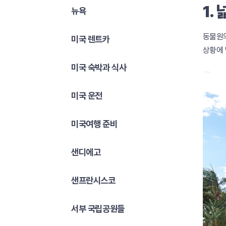
1.
뉴욕
동물원의
미국 렌트카
상황에 
미국 숙박과 식사
미국 운전
미국여행 준비
샌디에고
샌프란시스코
서부 국립공원들