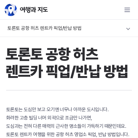
토론토 공항 허츠 렌트카 픽업/반납 방법
토론토 공항 허츠
렌트카 픽업/반납 방법
토론토는 도심만 보고 오기엔 너무나 아까운 도시입니다.
화려한 고층 빌딩 너머 외곽으로 조금만 나가면,
도심과는 전혀 다른 매력의 근사한 명소들이 가득하기 때문인데요.
토론토 렌트카 여행을 위한 공항 허츠 영업소 픽업, 반납 방법입니다.