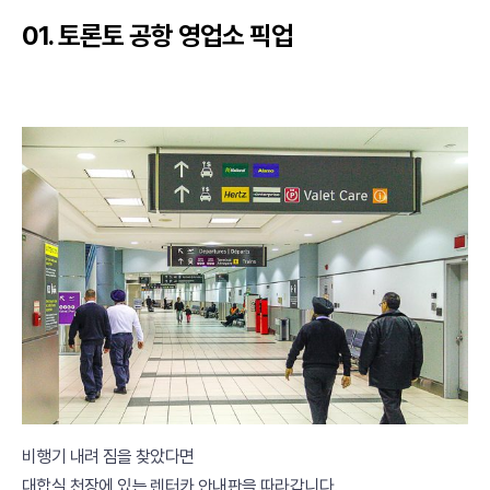
01. 토론토 공항 영업소 픽업
비행기 내려 짐을 찾았다면
대합실 천장에 있는 렌터카 안내판을 따라갑니다.