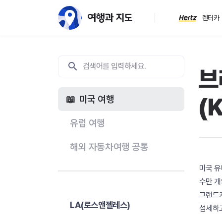
렌터카
브
(
미국 여행
유럽 여행
해외 자동차여행 공통
미국 유
수만 개
그랜드캐
LA(로스앤젤레스)
섬세하고