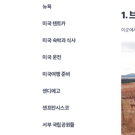
뉴욕
1.
미국 렌트카
이곳에서
미국 숙박과 식사
미국 운전
미국여행 준비
샌디에고
샌프란시스코
서부 국립공원들